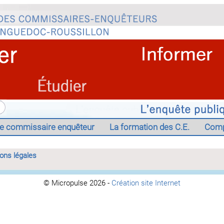
e commissaire enquêteur
La formation des C.E.
Comp
ons légales
© Micropulse 2026 -
Création site Internet